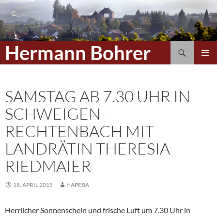
Hermann Bohrer
Suchen
ZUM
PRIMÄR
INHALT
MENÜ
SPRINGEN
SAMSTAG AB 7.30 UHR IN
SCHWEIGEN-
RECHTENBACH MIT
LANDRÄTIN THERESIA
RIEDMAIER
18. APRIL 2015
HAPEBA
Herrlicher Sonnenschein und frische Luft um 7.30 Uhr in