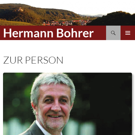
Hermann Bohrer
Suchen
ZUM
PRIMÄR
INHALT
MENÜ
SPRINGEN
ZUR PERSON