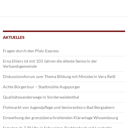
AKTUELLES
Fragen durch den Pfalz-Express
Erna Ehlers ist mit 103 Jahren die älteste Seniorin der
Verbandsgemeinde
Diskussionsforum zum Thema Bildung mit Ministerin Vera Reiß
Achte Bürgertour – Stadtmühle Augspurger
Qualitätswanderwege in Vorderweidenthal
Flohmarkt von Jugendpflege und Seniorenbüro Bad Bergzabern
Einweihung der grenzüberschreitenden Kläranlage Wissembourg
Samstag ab 7.30 Uhr in Schweigen-Rechtenbach mit Landrätin